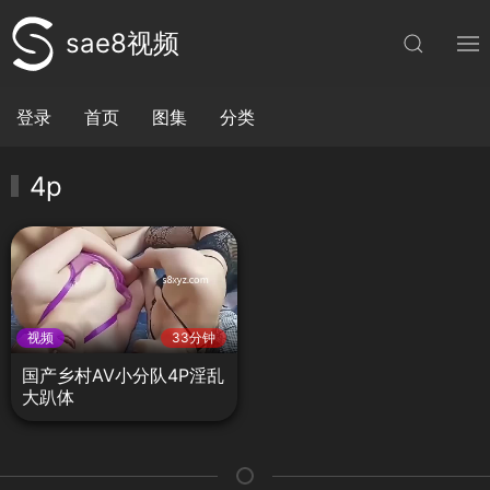
sae8视频
登录
首页
图集
分类
4p
视频
33分钟
国产乡村AV小分队4P淫乱
大趴体